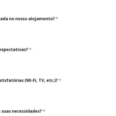
ntrada no nosso alojamento?
*
 expectativas?
*
tisfatórias (Wi-Fi, TV, etc.)?
*
as suas necessidades?
*