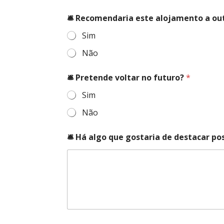
🛎️ Recomendaria este alojamento a ou
Sim
Não
🛎️ Pretende voltar no futuro?
*
Sim
Não
🛎️ Há algo que gostaria de destacar p