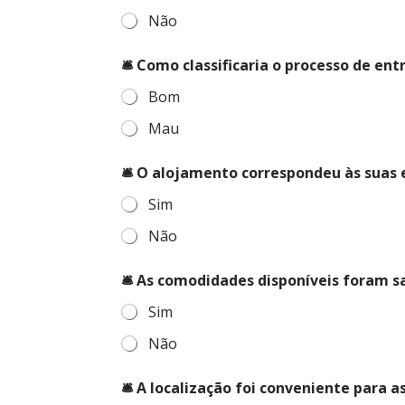
Não
🛎️ Como classificaria o processo de e
Bom
Mau
🛎️
🛎️ O alojamento correspondeu às suas
*
p
Sim
e
d
Não
i
d
o
🛎️ As comodidades disponíveis foram sa
s
Sim
Não
🛎️ A localização foi conveniente para 