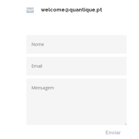

welcome@quantique.pt
Enviar